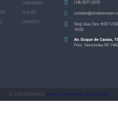
(18) 3271-2270
CONVÊNIOS
RVE
FILIE-SE
contato@sindiservepv.c
S
CONTATO
Seg, Qua, Sex: 8:00 12:00
16:00
Av. Duque de Caxias, 1
Pres. Venceslau-SP 194
©
2026
SINDISERVE
Todos os diretos são reveservados