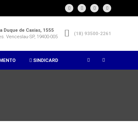
a Duque de Caxias, 1555
(18) 93500-2261
es. Venceslau-SP, 19400-005
MENTO
SINDICARD