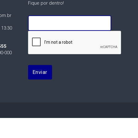
Fique por dentro!
om.br
 13:30
555
00-000
Enviar