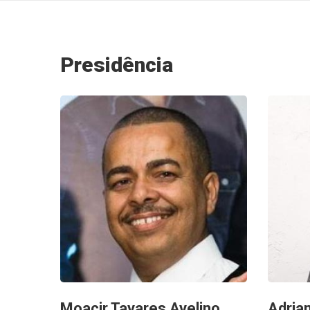
Presidência
Moacir Tavares Avelino
Adria